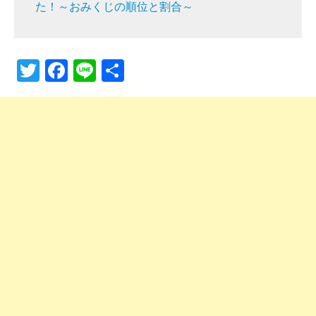
た！～おみくじの順位と割合～
T
F
Li
共
wi
a
n
有
tt
c
e
er
e
b
o
o
k