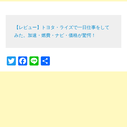
【レビュー】トヨタ・ライズで一日仕事をして
みた。加速・燃費・ナビ・価格が驚愕！
T
F
Li
共
wi
a
n
有
tt
c
e
er
e
b
o
o
k