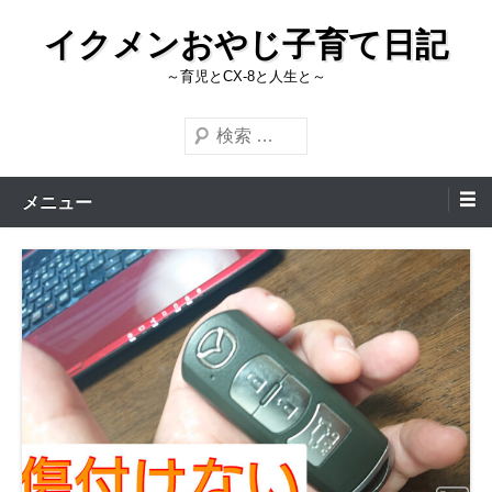
コ
イクメンおやじ子育て日記
ン
テ
～育児とCX-8と人生と～
ン
検
ツ
索
へ
ス
メニュー
キ
ッ
プ