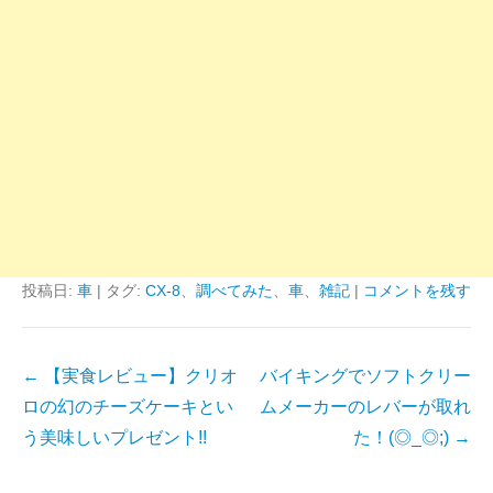
投稿日:
車
|
タグ:
CX-8
、
調べてみた
、
車
、
雑記
|
コメントを残す
投
←
【実食レビュー】クリオ
バイキングでソフトクリー
稿
ロの幻のチーズケーキとい
ムメーカーのレバーが取れ
ナ
う美味しいプレゼント!!
た！(◎_◎;)
→
ビ