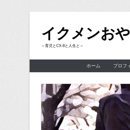
コ
ン
イクメンおや
テ
ン
～育児とCX-8と人生と～
ツ
へ
ス
ホーム
プロフ
キ
ッ
プ