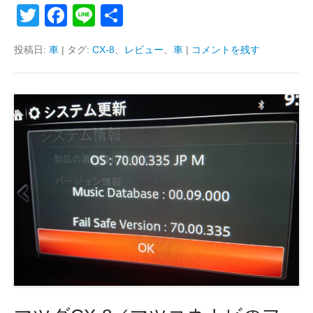
T
F
Li
共
wi
a
n
有
投稿日:
車
|
タグ:
CX-8
、
レビュー
、
車
|
コメントを残す
tt
c
e
er
e
b
o
o
k