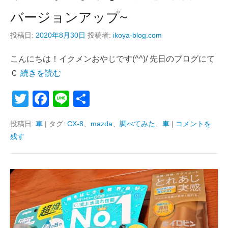
バージョンアップ~
投稿日:
2020年8月30日
投稿者:
ikoya-blog.com
こんにちは！イクメンおやじです(^^)/ 先日のブログにて
Ｃ
続きを読む
T
F
Li
共
wi
a
n
有
投稿日:
車
|
タグ:
CX-8
、
mazda
、
調べてみた
、
車
|
コメントを
tt
c
e
残す
er
e
b
o
o
k