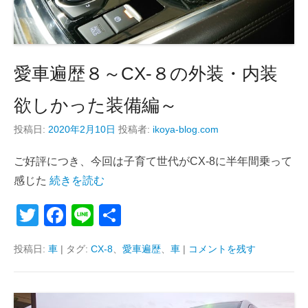
愛車遍歴８～CX-８の外装・内装
欲しかった装備編～
投稿日:
2020年2月10日
投稿者:
ikoya-blog.com
ご好評につき、今回は子育て世代がCX-8に半年間乗って
感じた
続きを読む
T
F
Li
共
wi
a
n
有
投稿日:
車
|
タグ:
CX-8
、
愛車遍歴
、
車
|
コメントを残す
tt
c
e
er
e
b