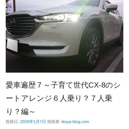
o
o
k
愛車遍歴７～子育て世代CX-8のシ
ートアレンジ６人乗り？７人乗
り？編～
投稿日:
2020年1月7日
投稿者:
ikoya-blog.com