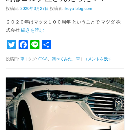
投稿日:
2020年3月27日
投稿者:
ikoya-blog.com
２０２０年はマツダ１００周年 ということで マツダ 株
式会社
続きを読む
T
F
Li
共
wi
a
n
有
投稿日:
車
|
タグ:
CX-8
、
調べてみた
、
車
|
コメントを残す
tt
c
e
er
e
b
o
o
k