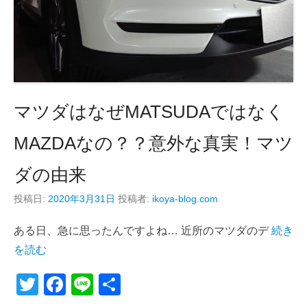
マツダはなぜMATSUDAではなく
MAZDAなの？？意外な真実！マツ
ダの由来
投稿日:
2020年3月31日
投稿者:
ikoya-blog.com
ある日、急に思ったんですよね… 近所のマツダのデ
続き
を読む
T
F
Li
共
wi
a
n
有