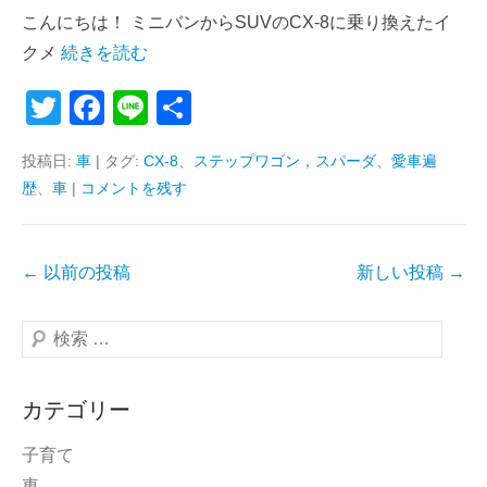
こんにちは！ ミニバンからSUVのCX-8に乗り換えたイ
クメ
続きを読む
T
F
Li
共
wi
a
n
有
投稿日:
車
|
タグ:
CX-8
、
ステップワゴン，スパーダ
、
愛車遍
tt
c
e
歴
、
車
|
コメントを残す
er
e
b
投
o
←
以前の投稿
新しい投稿
→
稿
o
ナ
検
k
ビ
索
ゲ
カテゴリー
ー
シ
子育て
ョ
車