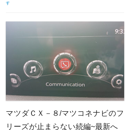
tt
c
e
す
er
e
b
o
o
k
マツダＣＸ－８/マツコネナビのフ
リーズが止まらない続編~最新へ