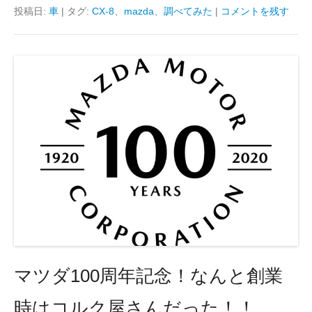
投稿日:
車
|
タグ:
CX-8
、
mazda
、
調べてみた
|
コメントを残す
tt
c
e
er
e
b
o
o
k
マツダ100周年記念！なんと創業
時はコルク屋さんだった！！