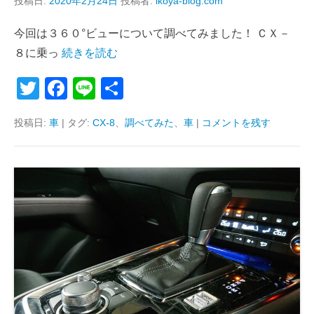
投稿日:
2020年2月24日
投稿者:
ikoya-blog.com
今回は３６０°ビューについて調べてみました！ ＣＸ－
８に乗っ
続きを読む
T
F
Li
共
wi
a
n
有
投稿日:
車
|
タグ:
CX-8
、
調べてみた
、
車
|
コメントを残す
tt
c
e
er
e
b
o
o
k