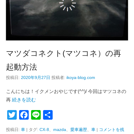
マツダコネクト(マツコネ）の再
起動方法
投稿日:
2020年9月27日
投稿者:
ikoya-blog.com
こんにちは！イクメンおやじです(^^)/ 今回はマツコネの
再
続きを読む
T
F
Li
共
wi
a
n
有
投稿日:
車
|
タグ:
CX-8
、
mazda
、
愛車遍歴
、
車
|
コメントを残