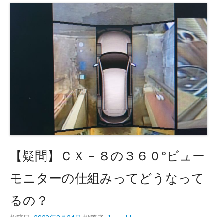
b
o
o
k
【疑問】ＣＸ－８の３６０°ビュー
モニターの仕組みってどうなって
るの？