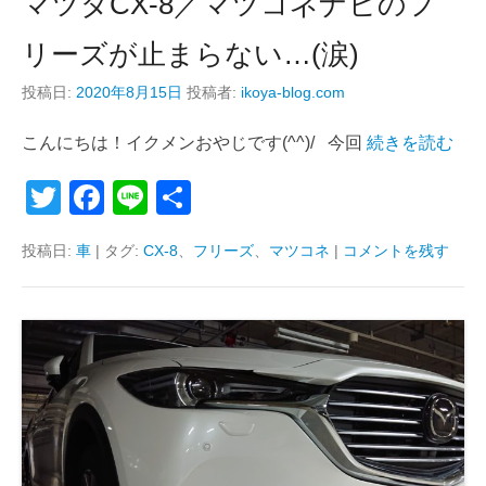
マツダCX-8／マツコネナビのフ
リーズが止まらない…(涙)
投稿日:
2020年8月15日
投稿者:
ikoya-blog.com
こんにちは！イクメンおやじです(^^)/ 今回
続きを読む
T
F
Li
共
wi
a
n
有
投稿日:
車
|
タグ:
CX-8
、
フリーズ
、
マツコネ
|
コメントを残す
tt
c
e
er
e
b
o
o
k