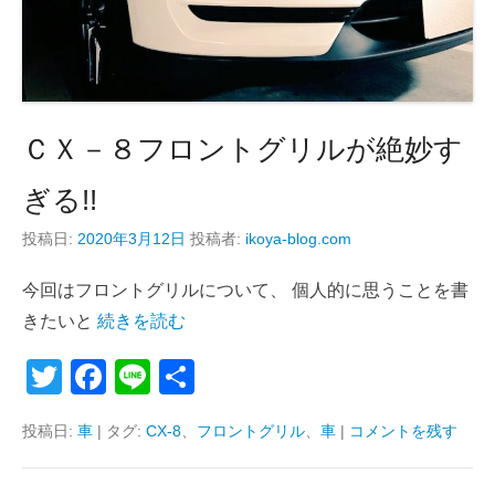
ＣＸ－８フロントグリルが絶妙す
ぎる!!
投稿日:
2020年3月12日
投稿者:
ikoya-blog.com
今回はフロントグリルについて、 個人的に思うことを書
きたいと
続きを読む
T
F
Li
共
wi
a
n
有
投稿日:
車
|
タグ:
CX-8
、
フロントグリル
、
車
|
コメントを残す
tt
c
e
er
e