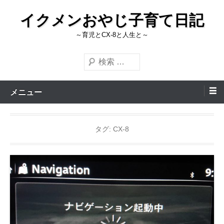
コ
イクメンおやじ子育て日記
ン
テ
～育児とCX-8と人生と～
ン
検
ツ
索
へ
ス
メニュー
キ
ッ
タグ:
CX-8
プ